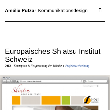
Amélie Putzar
Kommunikationsdesign
ARBEITEN
LEISTUNGEN
KUNDEN
Europäisches Shiatsu Institut
PROFIL
Schweiz
KONTAKT
2012
– Konzeption & Neugestaltung der Website
Projektbeschreibung
|