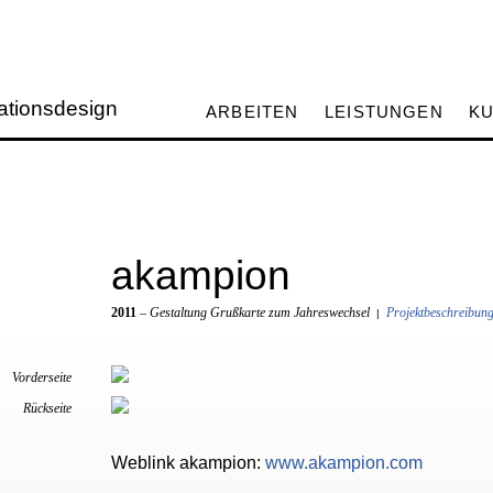
tionsdesign
ARBEITEN
LEISTUNGEN
K
akampion
2011
– Gestaltung Grußkarte zum Jahreswechsel
Projektbeschreibun
|
Vorderseite
Rückseite
Weblink akampion:
www.akampion.com