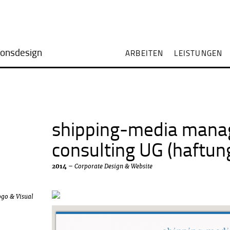
onsdesign
ARBEITEN
LEISTUNGEN
shipping-media man
consulting UG (haftun
– Corporate Design & Website
2014
go & Visual