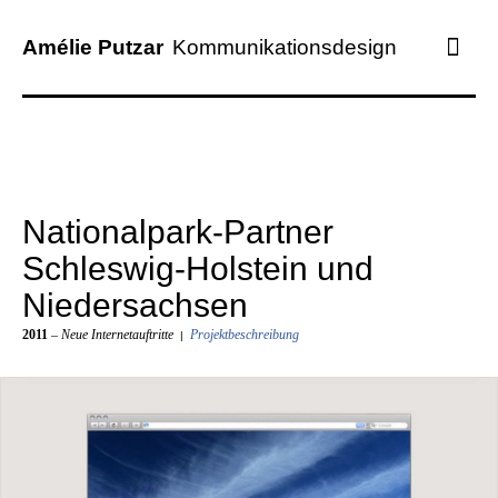
Amélie Putzar
Kommunikationsdesign
ARBEITEN
LEISTUNGEN
KUNDEN
Nationalpark-Partner
PROFIL
Schleswig-Holstein und
KONTAKT
Niedersachsen
2011
– Neue Internetauftritte
Projektbeschreibung
|